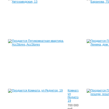
Автозаводская,
13
102
м²
3
400
000
руб.
Квартира,
AccStores,
AccStores
55
723
руб.
Комната,
ул
Редуктор,
19
700 000
руб.