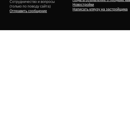
Подать объявление о продаже кв
Сотрудничество и вопросы
Новостройки
(только по поводу сайта)
Написать кляузу на застройщика
Отправить сообщение