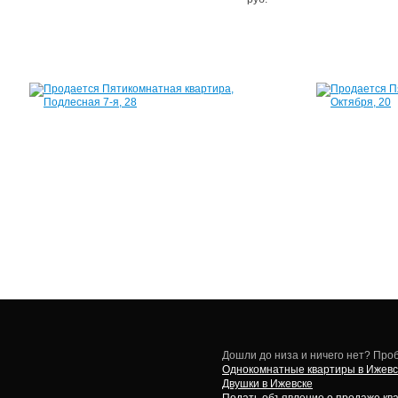
Квартира,
Подлесная
7-
я,
28
105
м²
4
500
000
руб.
Дошли до низа и ничего нет? Проб
Однокомнатные квартиры в Ижевс
Двушки в Ижевске