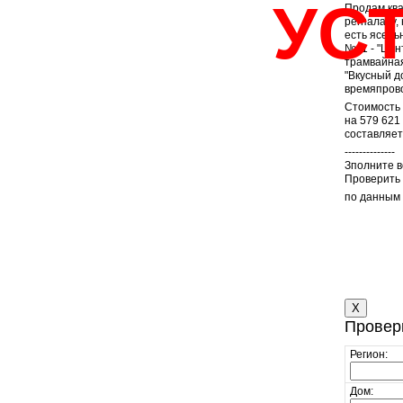
УС
Продам ква
регпалату,
есть ясель
№11 - "Цен
трамвайная
"Вкусный д
времяпрово
Стоимость 
на 579 621
составляет
--------------
Зполните 
Проверить 
по данным
X
Провер
Регион:
Дом: