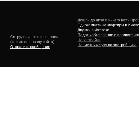
Дошли до низа и ничего нет? Проб
Однокомнатные квартиры в Ижевс
Двушки в Ижевске
Подать объявление о продаже кв
Сотрудничество и вопросы
Новостройки
(только по поводу сайта)
Написать кляузу на застройщика
Отправить сообщение