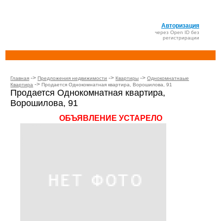
Авторизация
через Open ID без
регистрирации
->
->
->
Главная
Предложения недвижимости
Квартиры
Однокомнатнаые
->
Квартира
Продается Однокомнатная квартира, Ворошилова, 91
Продается Однокомнатная квартира,
Ворошилова, 91
ОБЪЯВЛЕНИЕ УСТАРЕЛО