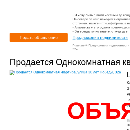
- Я хочу быть с вами честным до конц
На севере от него находится огромная
отстойник, на юге - птицефабрика, а н
- А какие же у этого дома преимущест
- Вы всегда точно знаете, откуда дует 
Подать объявление
Предложения недвижимости
->
Главная
Предложения недвижимости
32а
Продается Однокомнатная кв
К
Э
Р
ОБЪ
Т
Р
П
н