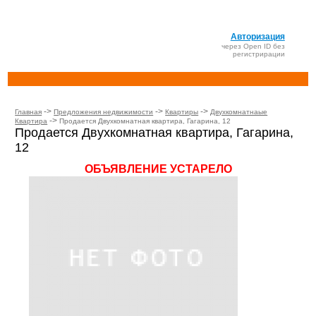
Авторизация
через Open ID без
регистрирации
->
->
->
Главная
Предложения недвижимости
Квартиры
Двухкомнатнаые
->
Квартира
Продается Двухкомнатная квартира, Гагарина, 12
Продается Двухкомнатная квартира, Гагарина,
12
ОБЪЯВЛЕНИЕ УСТАРЕЛО