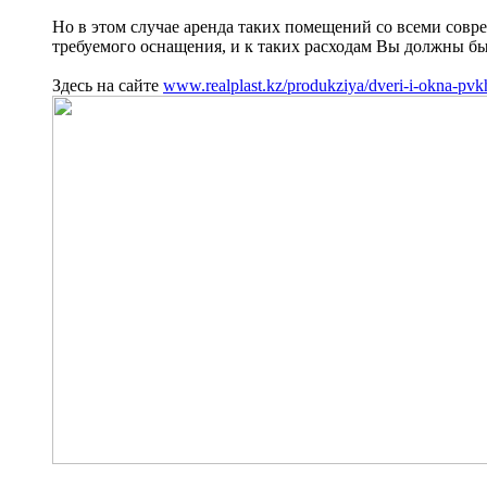
Но в этом случае аренда таких помещений со всеми сов
требуемого оснащения, и к таких расходам Вы должны быт
Здесь на сайте
www.realplast.kz/produkziya/dveri-i-okna-pvk