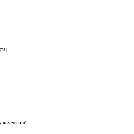
ота!
ых помещений