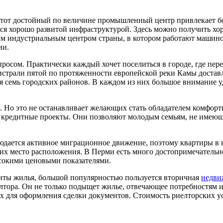
Этот достойный по величине промышленный центр привлекает б
тся хорошо развитой инфраструктурой. Здесь можно получить х
м индустриальным центром страны, в котором работают машин
ии.
росом. Практически каждый хочет поселиться в городе, где пер
страли пятой по протяженности европейской реки Камы достав
 семь городских районов. В каждом из них большое внимание 
. Но это не останавливает желающих стать обладателем комфор
 кредитные проекты. Они позволяют молодым семьям, не имеющ
юдается активное миграционное движение, поэтому квартиры в
их место расположения. В Перми есть много достопримечатель
ысокими ценовыми показателями.
ты жилья, большой популярностью пользуется вторичная
недви
тора. Он не только подыщет жилье, отвечающее потребностям и
х для оформления сделки документов. Стоимость риелторских у