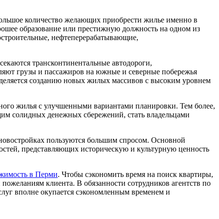
ольшое количество желающих приобрести жилье именно в
орошее образование или престижную должность на одном из
остроительные, нефтеперерабатывающие,
есекаются трансконтинентальные автодороги,
ляют грузы и пассажиров на южные и северные побережья
уделяется созданию новых жилых массивов с высоким уровнем
тного жилья с улучшенными вариантами планировки. Тем более,
им солидных денежных сбережений, стать владельцами
 новостройках пользуются большим спросом. Основной
ностей, представляющих историческую и культурную ценность
жимость в Перми
. Чтобы сэкономить время на поиск квартиры,
 пожеланиям клиента. В обязанности сотрудников агентств по
слуг вполне окупается сэкономленным временем и