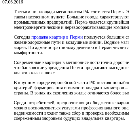
07.06.2016
Третьим по площади мегаполисом РФ считается Пермь. 
таком населенном пункте. Большие города характеризую
промышленных предприятий. Пермь является крупнейши
электроэнергетические и деревообрабатывающие компан
Сегодня
продажа квартир в Перми
пользуется большим сп
железнодорожные пути и воздушные линии. Водные маги
морей. По административному делению в Перми числится
комфортности.
Современные квартиры в мегаполисе достаточно дорогие
что банковские учреждения Перми предлагают выгодные
квартир класса люкс.
В крупном городе европейской части РФ постоянно набл
критерий формирования стоимости квадратных метров – 
страны. В зонах их скопления жилье отличается более в
Среди потребителей, предпочитающих бюджетные вариан
можно воспользоваться услугами профессионального риел
недвижимости входит также сбор и проверка необходимы
сбереженным здоровьем будущих владельцев квартиры.